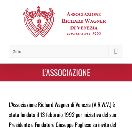
Skip
to
content
Go to...
L’ASSOCIAZIONE
L’Associazione Richard Wagner di Venezia (A.R.W.V.)
è
stata fondata il 13 febbraio 1992 per iniziativa del
suo
Presidente e Fondatore Giuseppe Pugliese su invito
del