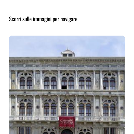
Scorri sulle immagini per navigare.
L’Associazione Richard Wagner di Venezia
(ARWV), è stata fondata nel 1992 dal critico
musicale Prof. Giuseppe Pugliese, su invito delle
Associazioni Richard Wagner International e per
desiderio di Wolfgang Wagner- nipote di Richard
Wagner e direttore del Festival di Bayreuth
(Bayreuther Festspiele) (1951-2008,) assieme ai
soci fondatori: Comune di Venezia, Fondazione
Teatro La Fenice, Fondazione Giorgio Cini,
Fondazione Ugo e Olga Levi, Ateneo Veneto,