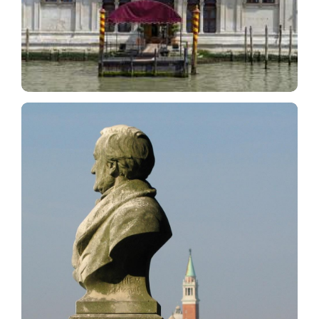
Conservatorio Benedetto Marcello, Associazione
Culturale Italo-Tedesca, e la Fondazione Amici
della Fenice.
degli Stipendiati presso i Bayreuther Festspiele.
quali Borsisti Bayreuth all’annuale Settimana
inviato più di 110 giovani musicisti e letterati
più di 800 partecipanti. Inoltre, dal 1992 ha
Internazionale per Voci Wagneriane 2006 con
partecipanti da ventisei paesi, e il Concorso
RWVI (nel 1994 e 2019) con più di 2000
Associazioni Richard Wagner Internazionali-
mostre, due Congressi Internazionali delle 130