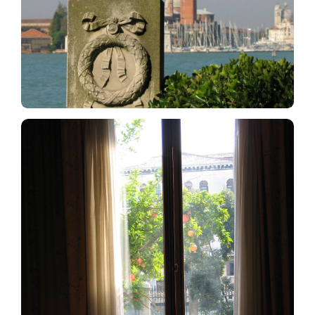
conferenze/incontri, tavole rotonde, concerti,
Fondatori, l’ARWV ha organizzato centinaia di
In trent’anni di collaborazione con i Soci
Nell’ambito del gemellaggio culturale tra
Venezia e Bayreuth nel nome di Richard Wagner,
firmato dai due Sindaci nel 1994, ARWV ha
promosso il progetto “Venezia per Wagner” che
comprende: un museo permanente dedicato a
Richard Wagner nel mezzanino di Palazzo
Vendramin Calergi (ultima dimora del Maestro